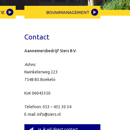
IE
BOUWMANAGEMENT
Contact
Aannemersbedrijf Siers B.V.
Adres:
Kwinkelerweg 223
7548 BS Boekelo
KvK 06043350
Telefoon: 053 – 432 30 34
E-mail: info@siers.nl
Ja, ik wil direct contact