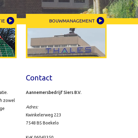
IE
BOUWMANAGEMENT
Contact
tie.
Aannemersbedrijf Siers B.V.
ch zowel
Adres:
ige
Kwinkelerweg 223
7548 BS Boekelo
KvK 06043350