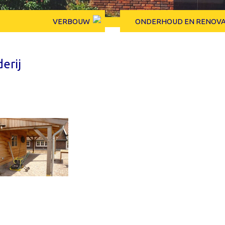
VERBOUW
ONDERHOUD EN RENOVA
erij