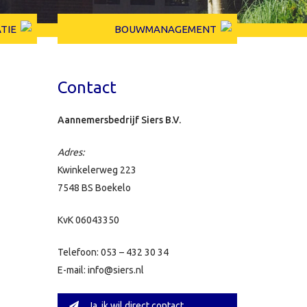
TIE
BOUWMANAGEMENT
Contact
Aannemersbedrijf Siers B.V.
Adres:
Kwinkelerweg 223
7548 BS Boekelo
KvK 06043350
Telefoon: 053 – 432 30 34
E-mail: info@siers.nl
Ja, ik wil direct contact