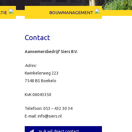
TIE
BOUWMANAGEMENT
Contact
Aannemersbedrijf Siers B.V.
Adres:
Kwinkelerweg 223
7548 BS Boekelo
KvK 06043350
Telefoon: 053 – 432 30 34
E-mail: info@siers.nl
Ja, ik wil direct contact